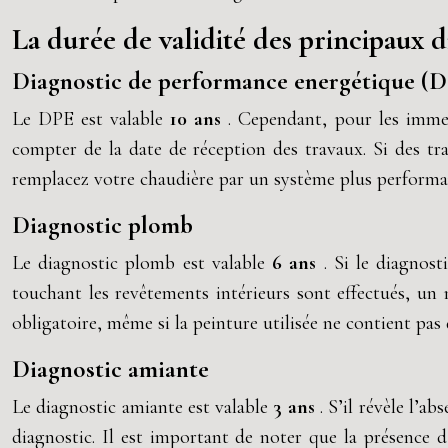
La durée de validité des principaux d
Diagnostic de performance energétique (
Le DPE est valable
10 ans
. Cependant, pour les immeu
compter de la date de réception des travaux. Si des tr
remplacez votre chaudière par un système plus performa
Diagnostic plomb
Le diagnostic plomb est valable
6 ans
. Si le diagnos
touchant les revêtements intérieurs sont effectués, un
obligatoire, même si la peinture utilisée ne contient pas
Diagnostic amiante
Le diagnostic amiante est valable
3 ans
. S’il révèle l’
diagnostic. Il est important de noter que la présence 