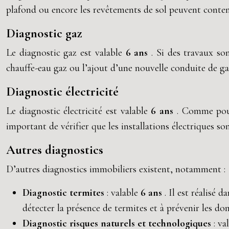
plafond ou encore les revêtements de sol peuvent conten
Diagnostic gaz
Le diagnostic gaz est valable
6 ans
. Si des travaux so
chauffe-eau gaz ou l’ajout d’une nouvelle conduite de ga
Diagnostic électricité
Le diagnostic électricité est valable
6 ans
. Comme pour 
important de vérifier que les installations électriques s
Autres diagnostics
D’autres diagnostics immobiliers existent, notamment :
Diagnostic termites
: valable
6 ans
. Il est réalisé
détecter la présence de termites et à prévenir les d
Diagnostic risques naturels et technologiques
: va