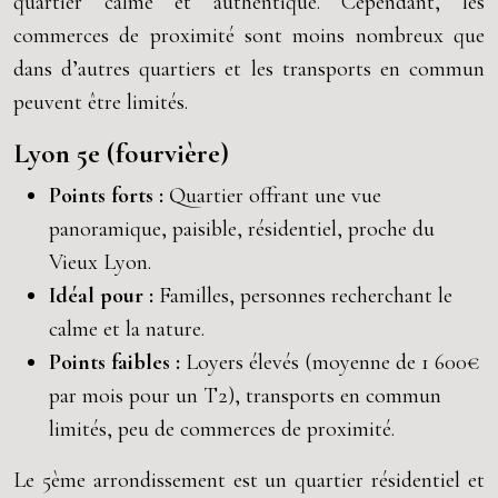
quartier calme et authentique. Cependant, les
commerces de proximité sont moins nombreux que
dans d’autres quartiers et les transports en commun
peuvent être limités.
Lyon 5e (fourvière)
Points forts :
Quartier offrant une vue
panoramique, paisible, résidentiel, proche du
Vieux Lyon.
Idéal pour :
Familles, personnes recherchant le
calme et la nature.
Points faibles :
Loyers élevés (moyenne de 1 600€
par mois pour un T2), transports en commun
limités, peu de commerces de proximité.
Le 5ème arrondissement est un quartier résidentiel et