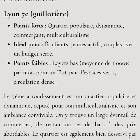
Lyon 7e (guillotière)
Points forts :
Quartier populaire, dynamique,
commerçant, multiculturalisme.
Idéal pour :
Étudiants, jeunes actifs, couples avec
un budget serré.
Points faibles :
Loyers bas (moyenne de 1 000€
par mois pour un T2), peu d’espaces verts,
circulation dense.
Le 7ème arrondissement est un quartier populaire et
dynamique, réputé pour son multiculturalisme et son
ambiance conviviale. On y trouve un large éventail de
commerces, de restaurants et de bars à des prix
abordables. Le quartier est également bien desservi par