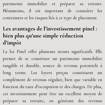
patrimoine immobilier et préparer sa retraite.
Néanmoins, il est important de connaître les
contraintes et les risques liés à ce type de placement.
Les avantages de l’investissement pinel :
bien plus qu’une simple réduction
d’impôt
La loi Pinel offre plusieurs atouts significatifs. Elle
permet de se constituer un patrimoine immobilier
tangible et durable, source de revenus potentiels à
long terme. Les loyers perçus constituent un
complément de revenus régulier, bien que variable en
fonction du taux d’occupation et des charges. De plus,
cet investissement peut être un excellent moyen de
préparer sa retraite, en générant des revenus