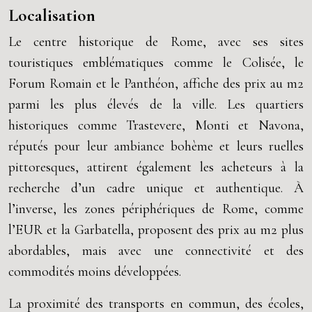
Localisation
Le centre historique de Rome, avec ses sites
touristiques emblématiques comme le Colisée, le
Forum Romain et le Panthéon, affiche des prix au m2
parmi les plus élevés de la ville. Les quartiers
historiques comme Trastevere, Monti et Navona,
réputés pour leur ambiance bohème et leurs ruelles
pittoresques, attirent également les acheteurs à la
recherche d’un cadre unique et authentique. À
l’inverse, les zones périphériques de Rome, comme
l’EUR et la Garbatella, proposent des prix au m2 plus
abordables, mais avec une connectivité et des
commodités moins développées.
La proximité des transports en commun, des écoles,