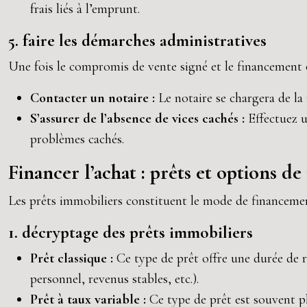
frais liés à l’emprunt.
5. faire les démarches administratives
Une fois le compromis de vente signé et le financement o
Contacter un notaire :
Le notaire se chargera de la 
S’assurer de l’absence de vices cachés :
Effectuez u
problèmes cachés.
Financer l’achat : prêts et options d
Les prêts immobiliers constituent le mode de financement 
1. décryptage des prêts immobiliers
Prêt classique :
Ce type de prêt offre une durée de r
personnel, revenus stables, etc.).
Prêt à taux variable :
Ce type de prêt est souvent pl