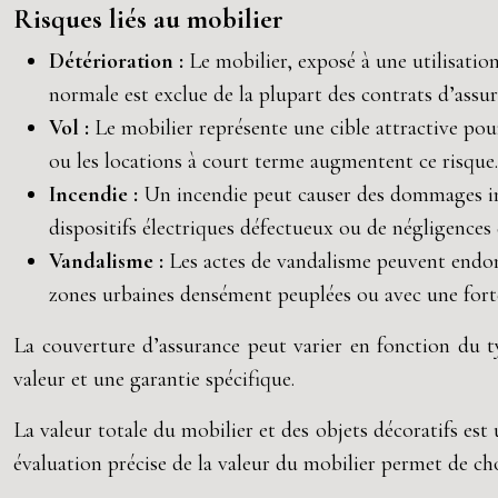
Risques liés au mobilier
Détérioration :
Le mobilier, exposé à une utilisatio
normale est exclue de la plupart des contrats d’assur
Vol :
Le mobilier représente une cible attractive pou
ou les locations à court terme augmentent ce risque.
Incendie :
Un incendie peut causer des dommages im
dispositifs électriques défectueux ou de négligences
Vandalisme :
Les actes de vandalisme peuvent endomm
zones urbaines densément peuplées ou avec une forte 
La couverture d’assurance peut varier en fonction du t
valeur et une garantie spécifique.
La valeur totale du mobilier et des objets décoratifs es
évaluation précise de la valeur du mobilier permet de cho