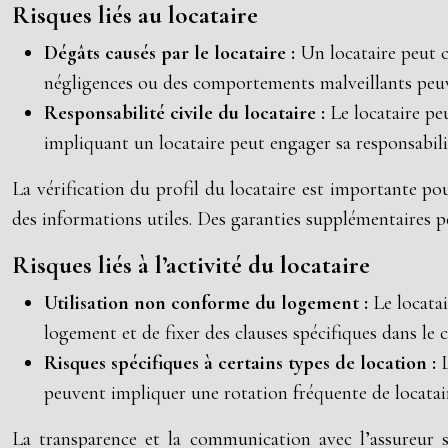
Risques liés au locataire
Dégâts causés par le locataire :
Un locataire peut 
négligences ou des comportements malveillants pe
Responsabilité civile du locataire :
Le locataire pe
impliquant un locataire peut engager sa responsabilit
La vérification du profil du locataire est importante po
des informations utiles. Des garanties supplémentaires pe
Risques liés à l’activité du locataire
Utilisation non conforme du logement :
Le locatai
logement et de fixer des clauses spécifiques dans le 
Risques spécifiques à certains types de location :
peuvent impliquer une rotation fréquente de locatair
La transparence et la communication avec l’assureur son