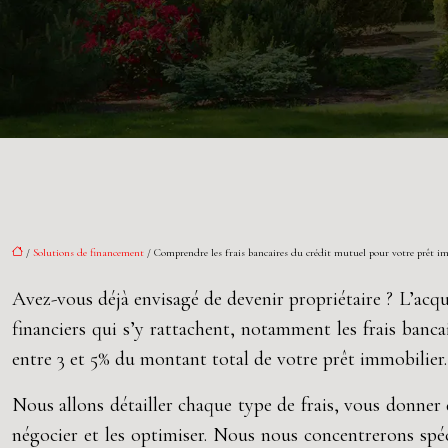
/
Solutions de financement
/ Comprendre les frais bancaires du crédit mutuel pour votre prêt i
Avez-vous déjà envisagé de devenir propriétaire ? L’acqu
financiers qui s’y rattachent, notamment les frais banc
entre 3 et 5% du montant total de votre prêt immobilier.
Nous allons détailler chaque type de frais, vous donner d
négocier et les optimiser. Nous nous concentrerons spé