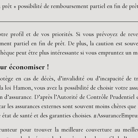
prêt + possibilité de remboursement partiel en fin de prê
re profil et de vos priorités. Si vous prévoyez de reve
ement partiel en fin de prêt. De plus, la caution est sou
thèque peut être plus intéressante si vous empruntez un mon
our économiser !
tège en cas de décès, d’invalidité ou d’incapacité de tr
à la loi Hamon, vous avez la possibilité de choisir votre 
ion d’assurance. D’après l’Autorité de Contrôle Prudentie
 car les assurances externes sont souvent moins chères que
e état de santé et des garanties choisies. #AssuranceEmp
prunteur pour trouver la meilleure couverture au meil