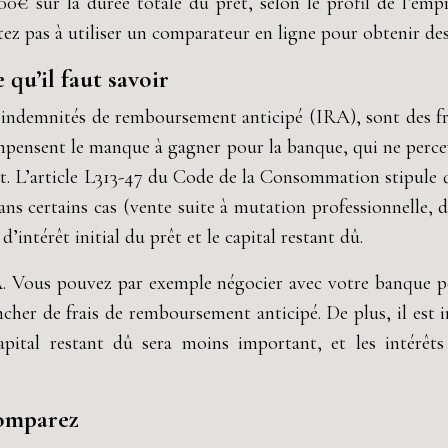
0€ sur la durée totale du prêt, selon le profil de l’em
z pas à utiliser un comparateur en ligne pour obtenir des
qu’il faut savoir
 indemnités de remboursement anticipé (IRA), sont des fr
mpensent le manque à gagner pour la banque, qui ne percevr
t. L’article L313-47 du Code de la Consommation stipule 
ans certains cas (vente suite à mutation professionnelle, dé
intérêt initial du prêt et le capital restant dû.
IRA. Vous pouvez par exemple négocier avec votre banque 
cher de frais de remboursement anticipé. De plus, il est
 capital restant dû sera moins important, et les intérê
comparez