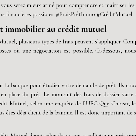
le, vous serez mieux armé pour comprendre et maîtriser le
tions financières possibles. #FraisPrêtImmo #CréditMutuel
êt immobilier au crédit mutuel
tuel, plusieurs types de frais peuvent s’appliquer. Compre
ostes où une négociation est possible. Ci-dessous, nous
r la banque pour étudier votre demande de prêt. Ils couvre
se en place du prêt. Le montant des frais de dossier vari
dit Mutuel, selon une enquête de l’UFC-Que Choisir, les 
s êtes déjà client de la banque. Il est donc important de s
it Mutuel depuis plus de 10 ans, a sollicité un prêt im