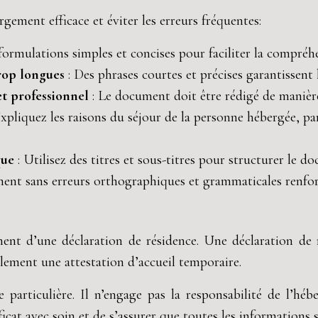
gement efficace et éviter les erreurs fréquentes:
s formulations simples et concises pour faciliter la compréh
trop longues
: Des phrases courtes et précises garantissent
et professionnel
: Le document doit être rédigé de manière
Expliquez les raisons du séjour de la personne hébergée, pa
que
: Utilisez des titres et sous-titres pour structurer le do
ent sans erreurs orthographiques et grammaticales renforce
ment d’une déclaration de résidence. Une déclaration de 
lement une attestation d’accueil temporaire.
e particulière. Il n’engage pas la responsabilité de l’h
icat avec soin et de s’assurer que toutes les informations 